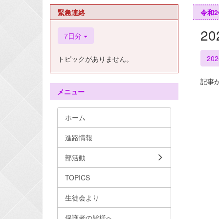
緊急連絡
令和2
2
7日分
20
トピックがありません。
記事
メニュー
ホーム
進路情報
部活動
TOPICS
生徒会より
保護者の皆様へ