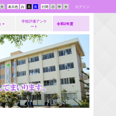
ログイン
表示色
行間
学校評価アンケ
動
令和2年度
ート